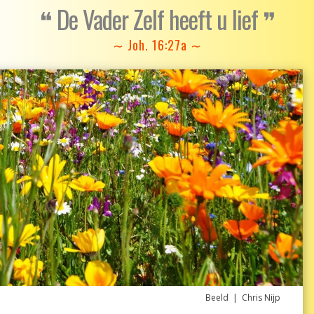
❝ De Vader Zelf heeft u lief ❞
∼ Joh. 16:27a ∼
Beeld | Chris Nijp